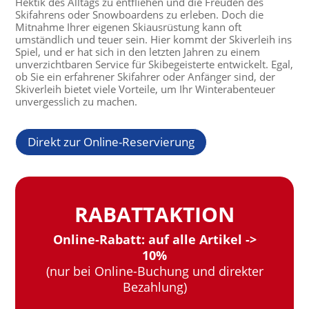
Hektik des Alltags zu entfliehen und die Freuden des
Skifahrens oder Snowboardens zu erleben. Doch die
Mitnahme Ihrer eigenen Skiausrüstung kann oft
umständlich und teuer sein. Hier kommt der Skiverleih ins
Spiel, und er hat sich in den letzten Jahren zu einem
unverzichtbaren Service für Skibegeisterte entwickelt. Egal,
ob Sie ein erfahrener Skifahrer oder Anfänger sind, der
Skiverleih bietet viele Vorteile, um Ihr Winterabenteuer
unvergesslich zu machen.
Direkt zur Online-Reservierung
RABATTAKTION
Online-Rabatt: auf alle Artikel ->
10%
(nur bei Online-Buchung und direkter
Bezahlung)