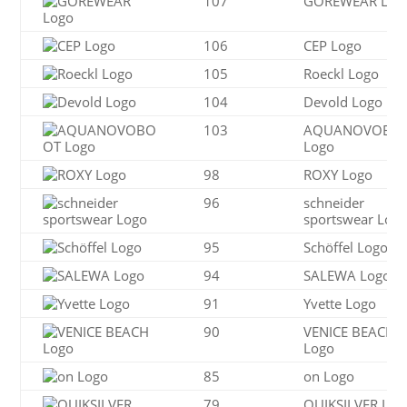
107
GOREWEAR Log
106
CEP Logo
105
Roeckl Logo
104
Devold Logo
103
AQUANOVOBO
Logo
98
ROXY Logo
96
schneider
sportswear Log
95
Schöffel Logo
94
SALEWA Logo
91
Yvette Logo
90
VENICE BEACH
Logo
85
on Logo
79
QUIKSILVER Log