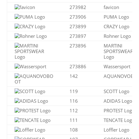
273982
favicon
273906
PUMA Logo
273899
CRAZY Logo
273897
Rohner Logo
273896
MARTINI
SPORTSWEAR
Logo
273886
Wassersport
142
AQUANOVOBO
119
SCOTT Logo
116
ADIDAS Logo
112
PROTEST Logo
111
TENCATE Logo
108
Löffler Logo