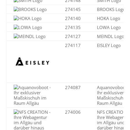
274148
SMITH Logo
274145
BROOKS Logo
274140
HOKA Logo
274135
LOWA Logo
274127
MEINDL Logo
274117
EISLEY Logo
274087
Aquanovoboot -
Ihr exklusiver
Maßskischuh im
Raum Allgäu
274006
NFS CREATION -
Ihre Webagentu
im Allgäu und
darüber hinaus