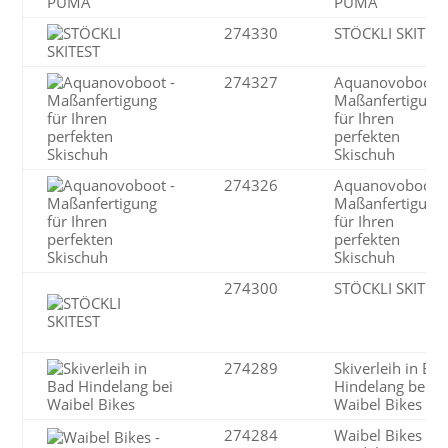
PUMA
274330
STÖCKLI SKITES
274327
Aquanovoboot -
Maßanfertigung
für Ihren
perfekten
Skischuh
274326
Aquanovoboot -
Maßanfertigung
für Ihren
perfekten
Skischuh
274300
STÖCKLI SKITES
274289
Skiverleih in Ba
Hindelang bei
Waibel Bikes
274284
Waibel Bikes - 