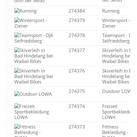
274384
Running
274379
Wintersport -
Ziener
274378
Teamsport - DJK
Seifriedsberg
274377
Skiverleih in Ba
Hindelang bei
Waibel Bikes
274376
Skiverleih in Ba
Hindelang bei
Waibel Bikes
274375
Outdoor LOWA
274374
Freizeit
Sportbekleidung
LOWA
274373
Fittness
Bekleidung -